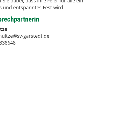
 Sie dabei, dass Ihre Feier für alle ein
 und entspanntes Fest wird.
prechpartnerin
tze
chultze@sv-garstedt.de
2338648