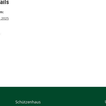
ails
m:
1.2025
0
Schützenhaus